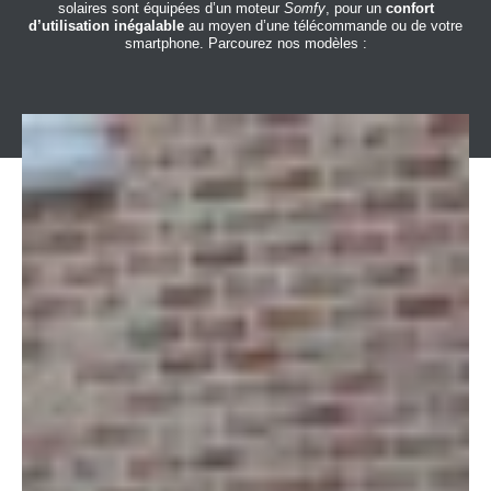
solaires sont équipées d’un moteur
Somfy
, pour un
confort
d’utilisation inégalable
au moyen d’une télécommande ou de votre
smartphone. Parcourez nos modèles :